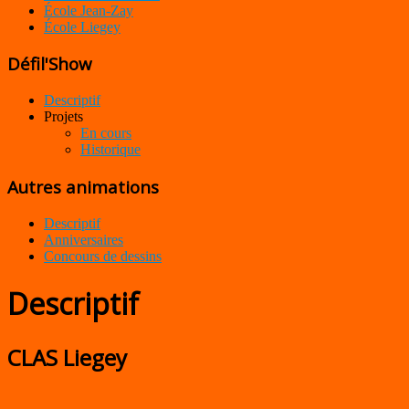
École Jean-Zay
École Liegey
Défil'Show
Descriptif
Projets
En cours
Historique
Autres animations
Descriptif
Anniversaires
Concours de dessins
Descriptif
CLAS Liegey