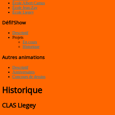
École Albert Camus
École Jean-Zay
École Liegey
Défil'Show
Descriptif
Projets
En cours
Historique
Autres animations
Descriptif
Anniversaires
Concours de dessins
Historique
CLAS Liegey